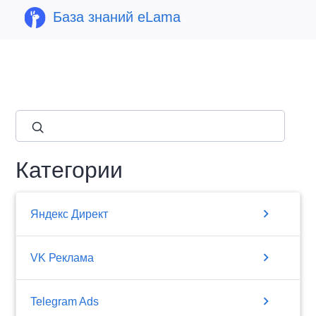
База знаний eLama
close
Категории
chevron_right
Яндекс Директ
chevron_right
VK Реклама
chevron_right
Telegram Ads