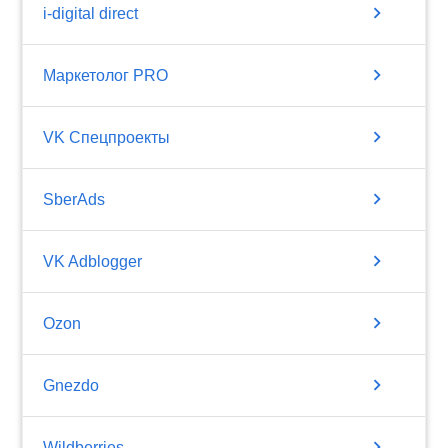
chevron_right
i-digital direct
chevron_right
Маркетолог PRO
chevron_right
VK Спецпроекты
chevron_right
SberAds
chevron_right
VK Adblogger
chevron_right
Ozon
chevron_right
Gnezdo
chevron_right
Wildberries