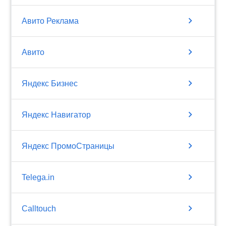
chevron_right
Авито Реклама
chevron_right
Авито
chevron_right
Яндекс Бизнес
chevron_right
Яндекс Навигатор
chevron_right
Яндекс ПромоСтраницы
chevron_right
Telega.in
chevron_right
Calltouch