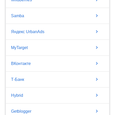
chevron_right
Samba
chevron_right
Яндекс UrbanAds
chevron_right
MyTarget
chevron_right
ВКонтакте
chevron_right
Т-Банк
chevron_right
Hybrid
chevron_right
Getblogger