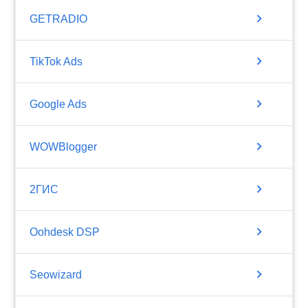
chevron_right
GETRADIO
chevron_right
TikTok Ads
chevron_right
Google Ads
chevron_right
WOWBlogger
chevron_right
2ГИС
chevron_right
Oohdesk DSP
chevron_right
Seowizard